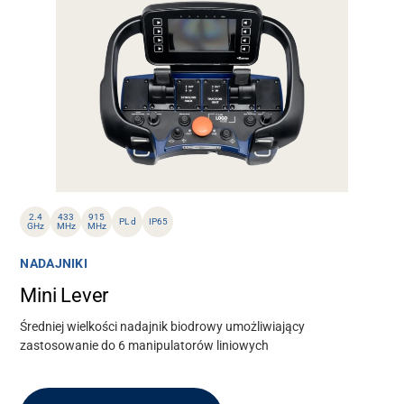
2.4
433
915
PL d
IP65
GHz
MHz
MHz
NADAJNIKI
Mini Lever
Średniej wielkości nadajnik biodrowy umożliwiający
zastosowanie do 6 manipulatorów liniowych
Wsparcie