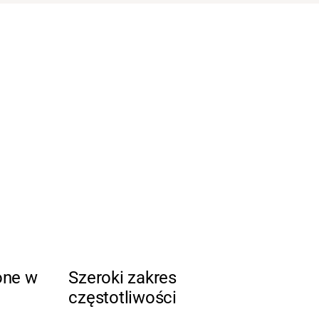
one w
Szeroki zakres
częstotliwości