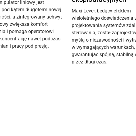
pulator liniowy jest
 pod kątem długoterminowej
Maxi Lever, będący efektem
ości, a zintegrowany uchwyt
wieloletniego doświadczenia 
kowy
zwiększa komfort
projektowania systemów zda
nia i pomaga
operatorowi
sterowania, został zaprojekt
koncentrację nawet podczas
myślą o niezawodności i wytr
ian i pracy pod presją.
w wymagających warunkach,
gwarantując spójną, stabilną
przez długi czas.