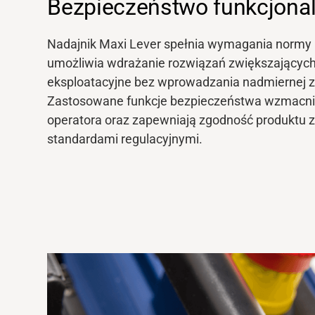
Bezpieczeństwo funkcjonal
Nadajnik Maxi Lever spełnia wymagania normy P
Bank mediów
umożliwia wdrażanie rozwiązań zwiększającyc
eksploatacyjne bez wprowadzania nadmiernej zł
Zastosowane funkcje bezpieczeństwa wzmacniaj
operatora oraz zapewniają zgodność produktu 
standardami regulacyjnymi.