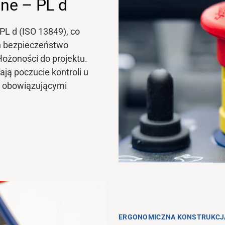
ne – PL d
L d (ISO 13849), co
h bezpieczeństwo
ożoności do projektu.
ą poczucie kontroli u
z obowiązującymi
ERGONOMICZNA KONSTRUKCJ