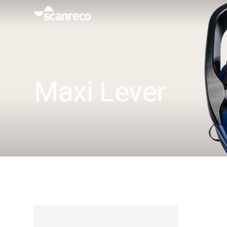
Rozwiązania
Personalizacja
Maxi Lever
Wydajność i bezpieczeństwo operatora
Branże
Centrum wiedzy