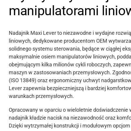
manipulatorami lini
Nadajnik Maxi Lever to niezawodne i wydajne rozwi
liniowych, dedykowane producentom OEM wytwarz
solidnego systemu sterowania, będące w ciągłej ek
maksymalnie osiem manipulatorów liniowych, pod
obejmującym kilka milionów cykli roboczych, zapewni
maszyn w zastosowaniach przemysłowych. Zgodnoś
(ISO 13849) oraz ergonomiczny uchwyt nadgarstkowy
Lever zapewnia bezpieczniejszą i bardziej komfort
warunkach przemysłowych.
Opracowany w oparciu o wieloletnie doświadczenie 
nadajnik kładzie nacisk na niezawodność oraz komfo
Dzięki wytrzymałej konstrukcji i modułowym opcjom 