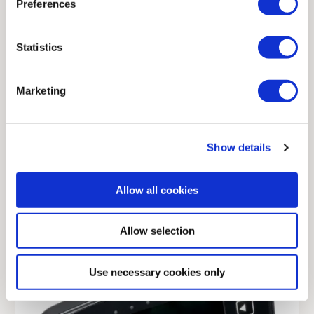
Preferences
Konfiguracje
Elementy wykonawcze
Statistics
Dodatki
Marketing
Wyświetlacze
Kolory górnej sekcji
Show details
Moduły radiowe
Sterowanie za pomocą kabla
Akumulatory
Allow all cookies
Allow selection
MODUŁ RADIOWY
Pasmo pojedyncze: 2,4 GHz
Use necessary cookies only
Moduł nadawczo-odbiorczy do nadajnika,