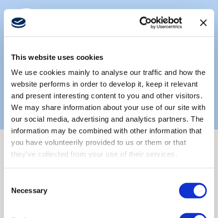
SISP™
This website uses cookies
We use cookies mainly to analyse our traffic and how the
Unikalna, modułowa konstrukcja bezpieczeństwa
funkcjonalnego zapewniająca spójną i niezawodną weryfikację
website performs in order to develop it, keep it relevant
sygnałów. Wspomaga bezpieczne sterowanie maszyną.
and present interesting content to you and other visitors.
We may share information about your use of our site with
our social media, advertising and analytics partners. The
information may be combined with other information that
you have volunteerily provided to us or them or that
they’ve collected from your use of their services.
Opcje dla Mini Flex
Consent
Nasze modele mają konstrukcję modułową. Zapoznaj się
Necessary
Selection
z dostępnymi konfiguracjami, manipulatorami i opcjami
dodatkowymi.