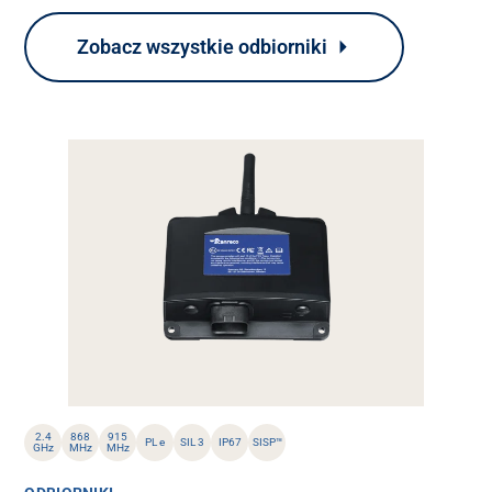
Zobacz wszystkie odbiorniki
2.4
868
915
PL e
SIL 3
IP67
SISP™
GHz
MHz
MHz