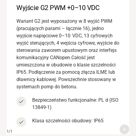
Wyjście G2 PWM +0–10 VDC
G2 PWM +2 przekaźniki
bezpieczeństwa
Wariant G2 jest wyposażony w 8 wyjść PWM
(pracujących parami – łącznie 16), jedno
Dwa
przekaźniki bezpieczeństwa spełniające
wyjście napięciowe 0–10
VDC
,
1
3
cyfrowych
wymagania standardu PL d można
wyjść sterujących, 4 wejścia cyfrowe, wyjście do
bezproblemowo zintegrować z istniejącymi
sterowania zaworem upustowym
oraz interfejs
obwodami, wraz z dedykowanym wyjściem
komunikacyjny
CANopen
.
Całość jest
zaworu upustowego (DV). Oferuje również 8
umieszczona w obudowie o klasie szczelności
wyjść PWM, 14 wyjść cyfrowych, 4 wejścia
IP65. Podłączenie za pomocą złącza
ILME
lub
cyfrowe oraz
łączność w
standardzie CANopen.
dławnicy
kablowej
.
Powszechnie stosowany w
Bezpieczeństwo funkcjonalne: PL d (ISO
systemach pomp do betonu.
13849-1)
Bezpieczeństwo funkcjonalne: PL d (ISO
Klasa
szczelności obudowy: IP65
13849-1)
Wsparcie
Klasa szczelności obudowy: IP65
O nas