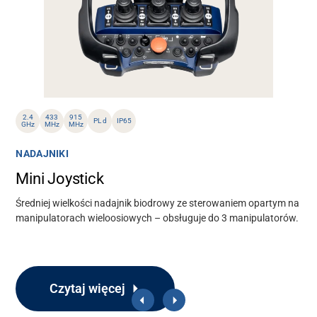
2.4
433
915
PL d
IP65
GHz
MHz
MHz
NADAJNIKI
Mini Joystick
Średniej wielkości nadajnik biodrowy ze sterowaniem opartym na
manipulatorach wieloosiowych – obsługuje do 3 manipulatorów.
Czytaj więcej