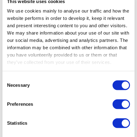
This website uses cookies
We use cookies mainly to analyse our traffic and how the
website performs in order to develop it, keep it relevant
and present interesting content to you and other visitors.
We may share information about your use of our site with
our social media, advertising and analytics partners. The
information may be combined with other information that
you have volunteerily provided to us or them or that
they’ve collected from your use of their services.
KROK 1 – KONSULTACJE
Zrozumienie Twoich unikalnych
Consent
wymagań
Necessary
Selection
Zacznij od kontaktu z naszym zespołem w celu
Preferences
szczegółowej konsultacji. Omówimy Twoje
konkretne potrzeby operacyjne, wyzwania i
oczekiwane funkcje, aby skonfigurować idealne
Statistics
rozwiązanie zdalnego sterowania dla Twojej
maszyny.