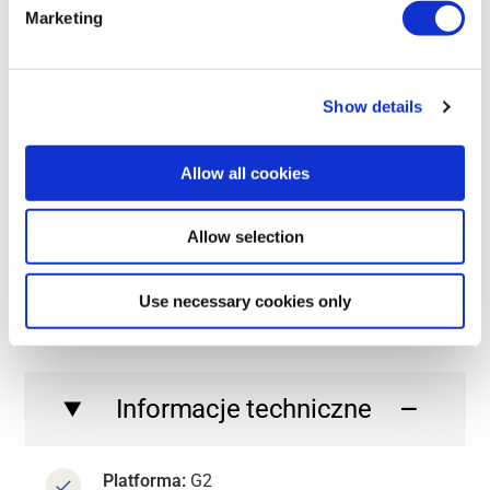
Marketing
Contact us
Show details
Contact us
Contact us
Allow all cookies
Contact us
ZAPOZNAJ SIĘ ZE SZCZEGÓŁAMI
Allow selection
Dane techniczne modelu G2
Use necessary cookies only
PWM Extended
Informacje techniczne
Platforma:
G2