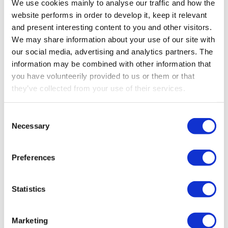
We use cookies mainly to analyse our traffic and how the
website performs in order to develop it, keep it relevant
and present interesting content to you and other visitors.
We may share information about your use of our site with
our social media, advertising and analytics partners. The
information may be combined with other information that
you have volunteerily provided to us or them or that
they’ve collected from your use of their services.
Consent
KROK 1 – KONSULTACJE
Necessary
Selection
Zrozumienie Twoich unikalnych
wymagań
Preferences
Zacznij od kontaktu z naszym zespołem w celu
Statistics
szczegółowej konsultacji. Omówimy Twoje
konkretne potrzeby operacyjne, wyzwania i
oczekiwane funkcje, aby skonfigurować idealne
Marketing
rozwiązanie zdalnego sterowania dla Twojej