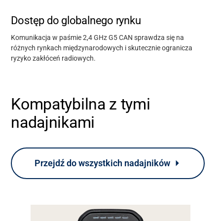
Dostęp do globalnego rynku
Komunikacja w paśmie 2,4 GHz G5 CAN sprawdza się na
różnych rynkach międzynarodowych i skutecznie ogranicza
ryzyko zakłóceń radiowych.
Wsparcie
Kompatybilna z tymi
nadajnikami
O nas
Kariera
Przejdź do wszystkich nadajników
Bank mediów