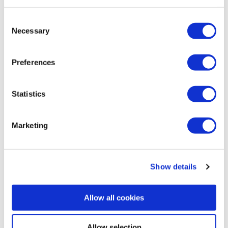
Consent
Necessary
Selection
KROK 1 – KONSULTACJE
Preferences
Zrozumienie Twoich unikalnych
wymagań
Statistics
Zacznij od kontaktu z naszym zespołem w celu
szczegółowej konsultacji. Omówimy Twoje
Marketing
konkretne potrzeby operacyjne, wyzwania i
oczekiwane funkcje, aby skonfigurować idealne
rozwiązanie zdalnego sterowania dla Twojej
Show details
maszyny.
Allow all cookies
Contact us
Allow selection