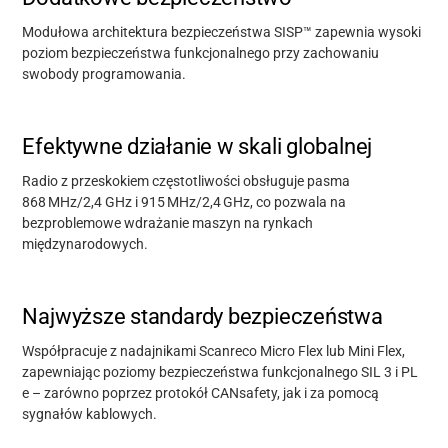
Modułowa architektura bezpieczeństwa SISP™ zapewnia wysoki
poziom bezpieczeństwa funkcjonalnego przy zachowaniu
swobody programowania.
Efektywne działanie w skali globalnej
Radio z przeskokiem częstotliwości obsługuje pasma
868
MHz/2,4 GHz i 915
MHz/2,4
GHz, co pozwala na
bezproblemowe wdrażanie maszyn na rynkach
międzynarodowych.
Najwyższe standardy bezpieczeństwa
Współpracuje z nadajnikami Scanreco Micro Flex lub Mini Flex,
Wsparcie
zapewniając poziomy bezpieczeństwa funkcjonalnego SIL 3 i PL
e – zarówno poprzez protokół CANsafety, jak i za pomocą
sygnałów kablowych.
O nas