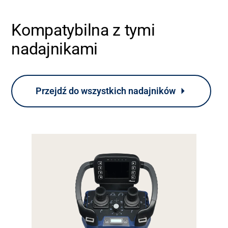
Kompatybilna z tymi
Kariera
nadajnikami
Bank mediów
Przejdź do wszystkich nadajników