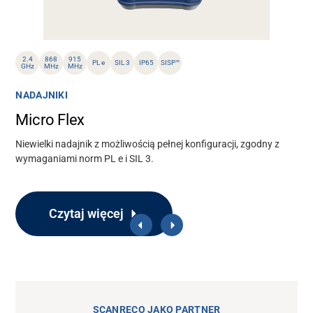
2.4
868
915
PL e
SIL 3
IP65
SISP™
GHz
MHz
MHz
NADAJNIKI
Micro Flex
Niewielki nadajnik z możliwością pełnej konfiguracji, zgodny z
wymaganiami norm PL e i SIL 3.
Czytaj więcej
SCANRECO JAKO PARTNER