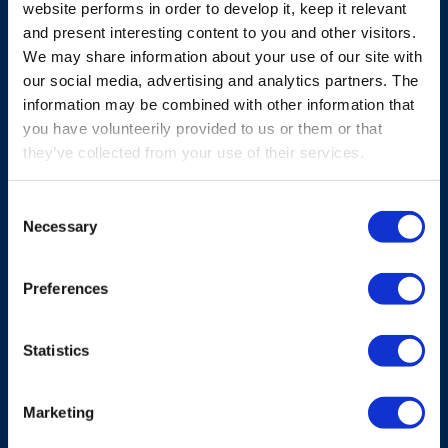
Podobne produkty
website performs in order to develop it, keep it relevant
and present interesting content to you and other visitors.
We may share information about your use of our site with
our social media, advertising and analytics partners. The
Zobacz wszystkie produkty
information may be combined with other information that
you have volunteerily provided to us or them or that
they’ve collected from your use of their services.
Consent
Necessary
Selection
Preferences
Statistics
Marketing
ROZWIĄZANIA SYSTEMOWE