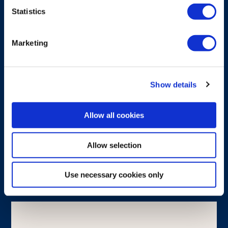
Statistics
Marketing
ROZWIĄZANIA SYSTEMOWE
HCD-SD
Show details
Elektrohydrauliczne zestawy modernizacyjne
do zaworów Hydrocontrol i Walvoil
Allow all cookies
Dowiedz się więcej
Allow selection
Use necessary cookies only