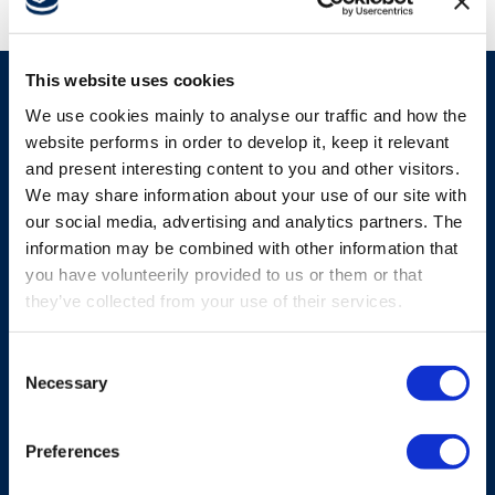
This website uses cookies
We use cookies mainly to analyse our traffic and how the
Podobne produkty
website performs in order to develop it, keep it relevant
and present interesting content to you and other visitors.
We may share information about your use of our site with
our social media, advertising and analytics partners. The
Zobacz wszystkie produkty
information may be combined with other information that
you have volunteerily provided to us or them or that
they’ve collected from your use of their services.
Consent
Necessary
Selection
Preferences