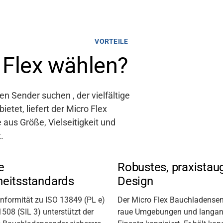
VORTEILE
Flex wählen?
hen Sender
suchen
, der vielfältige
etet, liefert der Micro Flex
 aus Größe, Vielseitigkeit und
.
e
Robustes, praxistau
heitsstandards
Design
onformität zu ISO 13849 (PL e)
Der Micro Flex Bauchladensend
508 (SIL 3) unterstützt der
raue Umgebungen und langan