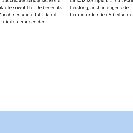
x Bauchladensender sicherere
Einsatz konzipiert. Er
hält
kon
läufe sowohl für Bediener als
Leistung, auch in engen oder
Maschinen und erfüllt damit
herausfordernden Arbeitsum
gen Anforderungen der