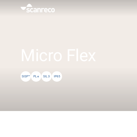
Lösungen
Anpassung
Micro Flex
Bedienerproduktivität und Sicherheit
SISP™
PL e
SIL 3
IP65
Branchen
Wissenszentrum