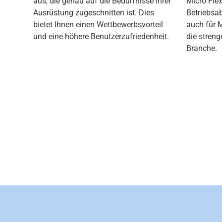
aus, die genau auf die Bedürfnisse Ihrer
Micro Fle
Ausrüstung zugeschnitten ist. Dies
Betriebsab
bietet Ihnen einen Wettbewerbsvorteil
auch für 
und eine höhere Benutzerzufriedenheit.
die stren
Branche.