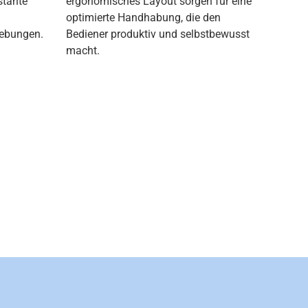
stante
ergonomisches Layout sorgen für eine
optimierte Handhabung, die den
gebungen.
Bediener produktiv und selbstbewusst
macht.