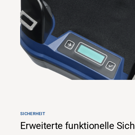
Support
Über uns
SICHERHEIT
Erweiterte funktionelle Sich
Karriere