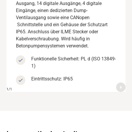
Ausgang
über einen eigenen DV Ausgang. Bietet auch 8
,
14
digitale Ausgänge, 4 digitale
Eingänge, einen dedizierten Dump-
PWM Ausgänge, 14 digitale Ausgänge, 4
Ventilausgang
digitale Eingänge und
sowie
eine
CANopen
CANopen
Konnektivität.
Schnittstelle
und ein Gehäuse der Schutzart
Funktionelle Sicherheit: PL d (ISO 13849-
IP65. Anschluss über
ILME
Stecker
oder
1)
Kabelverschraubung
.
Wird häufig in
Betonpumpensystemen verwendet.
Eingangsschutz
: IP65
Funktionelle Sicherheit: PL d (ISO 13849-
1)
Support
Eintrittsschutz: IP65
Über uns
Karriere
Mediendatenbank