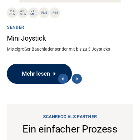
2.4
433
915
PL d
IP65
GHz
MHz
MHz
SENDER
Mini Joystick
Mittelgroßer Bauchladensender mit bis zu 3 Joysticks
Mehr lesen
SCANRECO ALS PARTNER
Ein einfacher Prozess