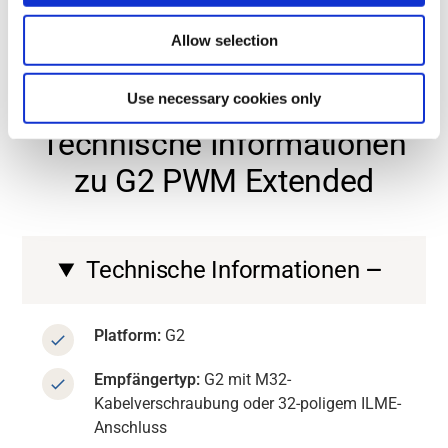
Allow selection
Kontaktieren Sie uns
Use necessary cookies only
LASSEN SIE UNS AUF DIE EINZELHEITEN EINGEHEN.
Technische Informationen
zu G2 PWM Extended
Technische Informationen
Platform:
G2
Empfängertyp:
G2 mit M32-
Kabelverschraubung oder 32-poligem ILME-
Anschluss