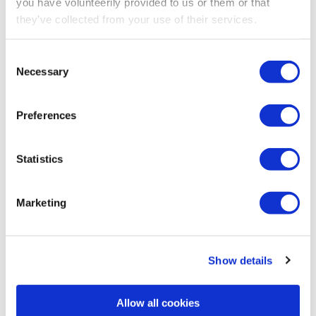
you have volunteerily provided to us or them or that
they’ve collected from your use of their services.
Consent
SCHRITT 1 – BERATUNG
Necessary
Selection
Ihre individuellen
Anforderungen verstehen
Preferences
Starten Sie mit einem detaillierten
Beratungsgespräch mit unserem Team. Wir
Statistics
besprechen Ihre spezifischen betrieblichen
Anforderungen, Herausforderungen und
Marketing
gewünschten Funktionen, um die ideale
Funkfernsteuerungs-Lösung für Ihre Ausrüstung
zu konfigurieren.
Show details
Kontaktieren Sie uns
Kontaktieren Sie uns
Allow all cookies
Kontaktieren Sie uns