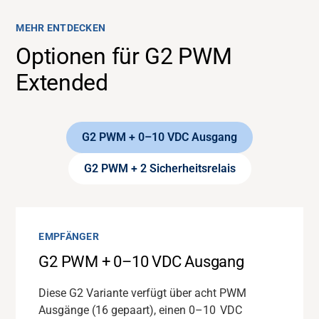
MEHR ENTDECKEN
Optionen für G2 PWM
Extended
G2 PWM + 0–10 VDC Ausgang
G2 PWM + 2 Sicherheitsrelais
EMPFÄNGER
EMPFÄNGER
G2 PWM + 0–10 VDC Ausgang
G2 PWM + 2 Sicherheitsrelais
Diese G2 Variante verfügt über acht PWM
Zwei PL
d Sicherheitsrelais fügen sich nahtlos
Ausgänge (16 gepaart), einen 0–10
in bestehende Stromkreise ein und verfügen
VDC