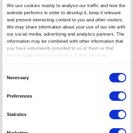
We use cookies mainly to analyse our traffic and how the
Pocket
website performs in order to develop it, keep it relevant
and present interesting content to you and other visitors.
Der Pocket bietet eine
We may share information about your use of our site with
Zweiwegekommunikation mit LED-Anzeigen,
our social media, advertising and analytics partners. The
Schutzart IP67 und ein elegantes, anpassbares
information may be combined with other information that
Design mit bis zu 8 Tasten.
you have volunteerily provided to us or them or that
they’ve collected from your use of their services.
Mehr erfahren
Consent
Necessary
Selection
Preferences
Statistics
Marketing