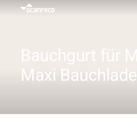
Lösungen
Anpassung
Bauchgurt für M
Bedienerproduktivität und Sicherheit
Maxi Bauchlad
Branchen
Wissenszentrum