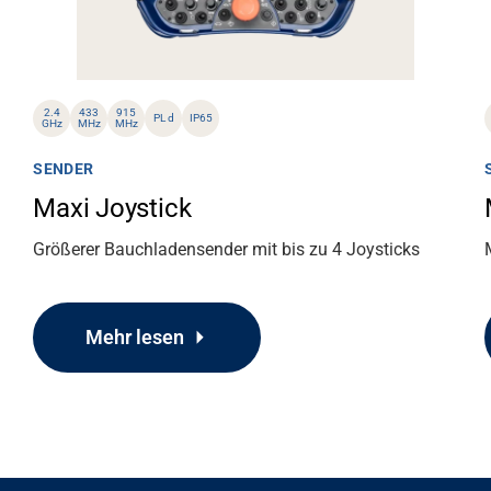
2.4
433
915
PL d
IP65
GHz
MHz
MHz
SENDER
Maxi Joystick
Größerer Bauchladensender mit bis zu 4 Joysticks
Mehr lesen