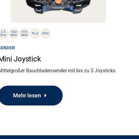
2.4
433
915
PL d
IP65
GHz
MHz
MHz
SENDER
Mini Joystick
Mittelgroßer Bauchladensender mit bis zu 3 Joysticks
Mehr lesen