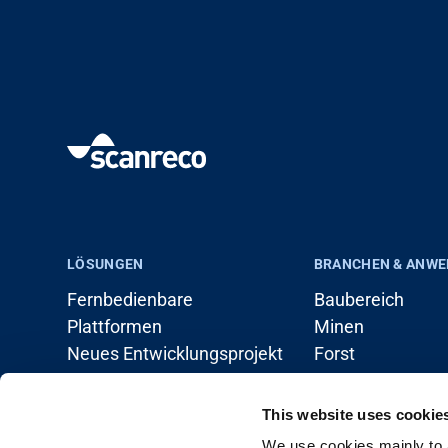
LÖSUNGEN
BRANCHEN & ANW
Fernbedienbare
Baubereich
Plattformen
Minen
Neues Entwicklungsprojekt
Forst
Systemlösungen
Verladen (Ladek
Argrar
This website uses cookie
Marine
We use cookies mainly to a