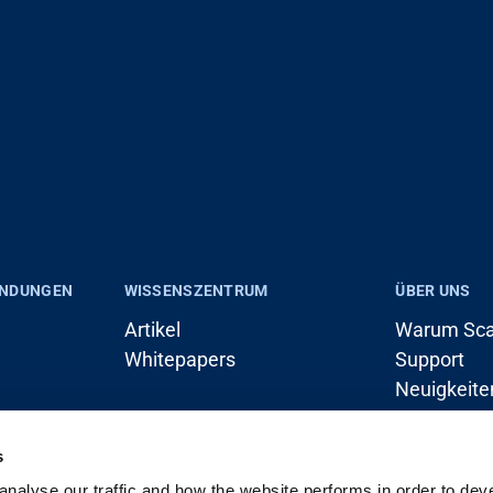
ENDUNGEN
WISSENSZENTRUM
ÜBER UNS
Artikel
Warum Sca
Whitepapers
Support
Neuigkeite
ran)
Karriere
Kontakt
s
nalyse our traffic and how the website performs in order to devel