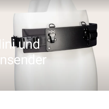
ini und
ensender