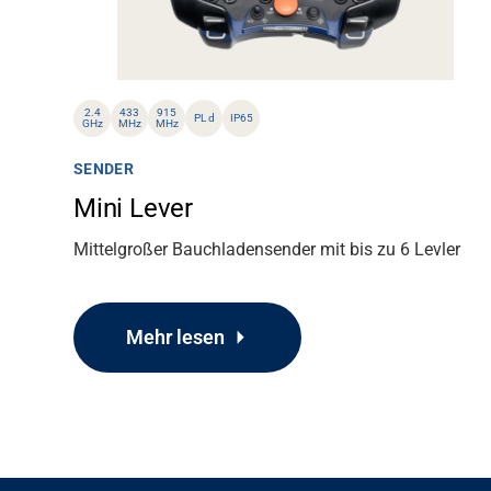
Über uns
Karriere
2.4
433
915
PL d
IP65
GHz
MHz
MHz
Mediendatenbank
SENDER
Mini Lever
Mittelgroßer Bauchladensender mit bis zu 6 Levler
Mehr lesen