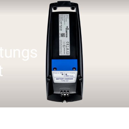
tungs
t