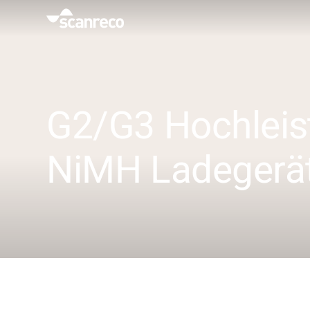
Lösungen
Anpassung
G2/G3 Hochleis
Bedienerproduktivität und Sicherheit
NiMH Ladegerä
Branchen
Wissenszentrum