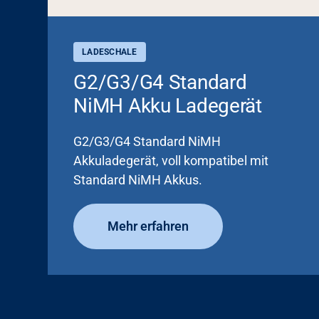
LADESCHALE
G2/G3/G4 Standard
NiMH Akku Ladegerät
G2/G3/G4 Standard NiMH
Akkuladegerät, voll kompatibel mit
Standard NiMH Akkus.
Mehr erfahren