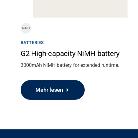
Über uns
Karriere
NiMH
Mediendatenbank
BATTERIES
G2 High-capacity NiMH battery
3000mAh NiMH battery for extended runtime.
Mehr lesen