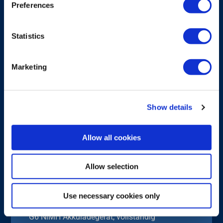
Preferences
Statistics
Marketing
Show details
Allow all cookies
Allow selection
LADESCHALE
G6 NiMH Akkuladegerät
Use necessary cookies only
G6 NiMH Akkuladegerät, vollständig