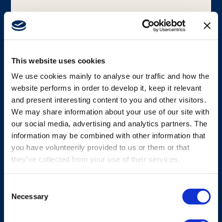
Mediendatenbank
This website uses cookies
We use cookies mainly to analyse our traffic and how the
website performs in order to develop it, keep it relevant
and present interesting content to you and other visitors.
We may share information about your use of our site with
AKKU
our social media, advertising and analytics partners. The
G6 NiMH Akku
information may be combined with other information that
you have volunteerily provided to us or them or that
2000mAh Akku, ideal für Sender mit kürzeren
they’ve collected from your use of their services.
Betriebszyklen oder ohne Anzeige.
Consent
Necessary
Selection
Mehr entdecken