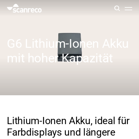
Lösungen
G6 Lithium-Ionen Akku
Anpassung
mit hoher Kapazität
Bedienerproduktivität und Sicherheit
Branchen
Wissenszentrum
Lithium-Ionen Akku, ideal für
Farbdisplays und längere