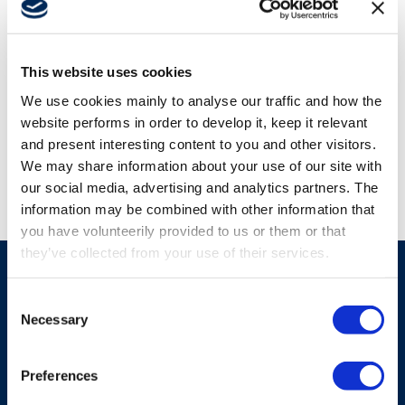
Alle ansehen
Produkte
Wissenschaft
This website uses cookies
Branchen
We use cookies mainly to analyse our traffic and how the
website performs in order to develop it, keep it relevant
and present interesting content to you and other visitors.
We may share information about your use of our site with
our social media, advertising and analytics partners. The
information may be combined with other information that
you have volunteerily provided to us or them or that
Support
they’ve collected from your use of their services.
Consent
Über uns
Necessary
Selection
Karriere
Preferences
LÖSUNGEN
BRANCHEN &