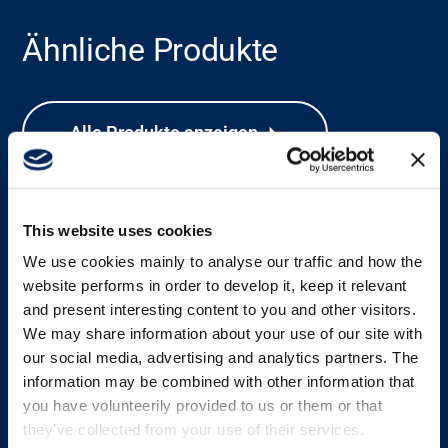
Ähnliche Produkte
Karriere
Mediendatenbank
Alle Produkte anzeigen
This website uses cookies
We use cookies mainly to analyse our traffic and how the
website performs in order to develop it, keep it relevant
and present interesting content to you and other visitors.
We may share information about your use of our site with
our social media, advertising and analytics partners. The
information may be combined with other information that
you have volunteerily provided to us or them or that
they’ve collected from your use of their services.