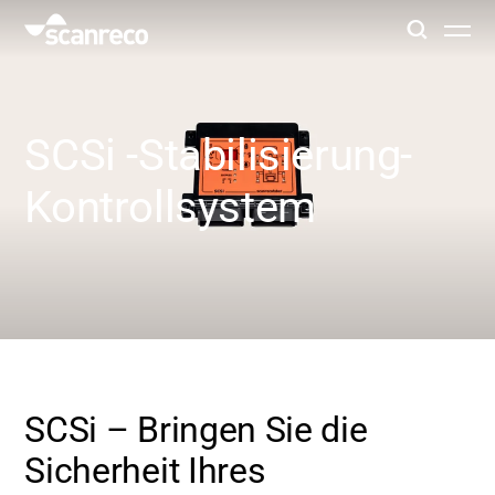
Lösungen
SCSi -Stabilisierung-
Anpassung
Kontrollsystem
Bedienerproduktivität und Sicherheit
Branchen
Wissenszentrum
SCSi – Bringen Sie die
Sicherheit Ihres