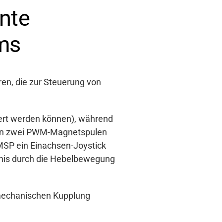
ente
ems
n, die zur Steuerung von
iert werden können), während
 von zwei PWM-Magnetspulen
MSP ein Einachsen-Joystick
tnis durch die Hebelbewegung
 mechanischen Kupplung