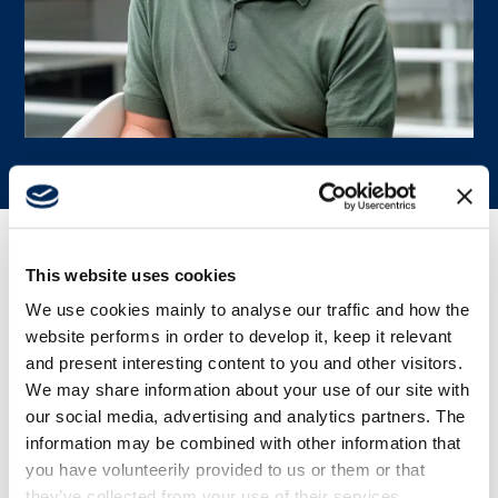
This website uses cookies
Über
We use cookies mainly to analyse our traffic and how the
website performs in order to develop it, keep it relevant
and present interesting content to you and other visitors.
Geboren:
1964
We may share information about your use of our site with
Vorstandsmitglied seit:
2021
our social media, advertising and analytics partners. The
Support
Weitere Vorstandsfunktionen bzw. andere Funktionen
:
information may be combined with other information that
Gründer von Fabercom Srl, Scanreco South Europe Srl
you have volunteerily provided to us or them or that
und NEM Srl. Präsident und Geschäftsführer.
Über uns
they’ve collected from your use of their services.