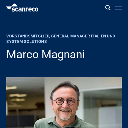
Lösungen
VORSTANDSMITGLIED, GENERAL MANAGER ITALIEN UND
Anpassung
SYSTEM SOLUTIONS
Marco Magnani
Bedienerproduktivität und Sicherheit
Branchen
Wissenszentrum