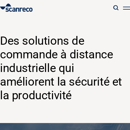
Solutions
Des solutions de
Customisation
commande à distance
Productivité et sécurité des opérateurs
industrielle qui
améliorent la sécurité et
Industries
la productivité
Hub de connaissance