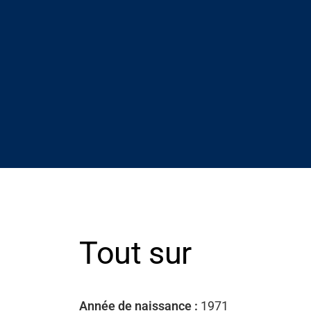
Assistance
Tout sur
À propos
Carrière
Année de naissance :
1971