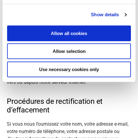
Show details
Sécurité des données
Scanreco prend des mesures pour protéger la sécurité
Allow all cookies
des données transmises entre les navigateurs et notre
serveur Internet. Cependant, nous vous recommandons
Allow selection
de ne pas utiliser le site Scanreco pour communiquer des
informations que vous considérez comme
confidentielles. Scanreco ne sera pas responsable de
Use necessary cookies only
toute interception de données confidentielles transmises
vers ou depuis notre serveur Internet.
Procédures de rectification et
d’effacement
Si vous nous fournissez votre nom, votre adresse e-mail,
votre numéro de téléphone, votre adresse postale ou