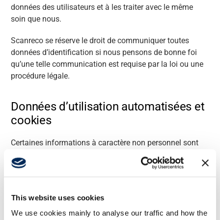
données des utilisateurs et à les traiter avec le même
Assistance
soin que nous.
Scanreco se réserve le droit de communiquer toutes
À propos
données d’identification si nous pensons de bonne foi
qu’une telle communication est requise par la loi ou une
procédure légale.
Carrière
Données d’utilisation automatisées et
Banque média
cookies
Certaines informations à caractère non personnel sont
automatiquement collectées auprès des visiteurs de
notre site Scanreco. Nous utilisons des « cookies » sur le
site Scanreco. Un « cookie » est un petit fichier texte
qu’un site Internet peut envoyer à votre ordinateur pour
This website uses cookies
être transféré sur votre disque dur. Les cookies peuvent
We use cookies mainly to analyse our traffic and how the
aider le site Scanreco à « se souvenir » de certaines