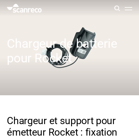
Solutions
Chargeur de batterie
Customisation
pour Rocket
Productivité et sécurité des opérateurs
Industries
Hub de connaissance
Chargeur et support pour
émetteur Rocket : fixation