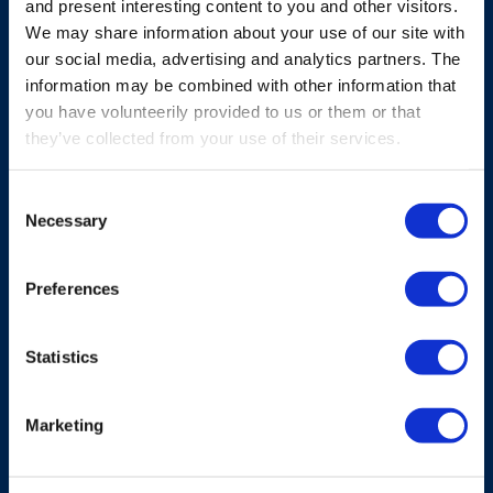
and present interesting content to you and other visitors.
We may share information about your use of our site with
our social media, advertising and analytics partners. The
information may be combined with other information that
you have volunteerily provided to us or them or that
they’ve collected from your use of their services.
ACCESSOIRE DE TRANSPORT
Consent
Necessary
Selection
Housse pour Rocket
Housse en tissu pour Rocket avec visibilité et
Preferences
accès complets aux boutons
Statistics
En savoir plus
Marketing