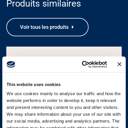
Produits similaires
À propos
Voir tous les produits
Carrière
Banque média
This website uses cookies
We use cookies mainly to analyse our traffic and how the
website performs in order to develop it, keep it relevant
and present interesting content to you and other visitors.
We may share information about your use of our site with
our social media, advertising and analytics partners. The
ÉMETTEUR
information may be combined with other information that