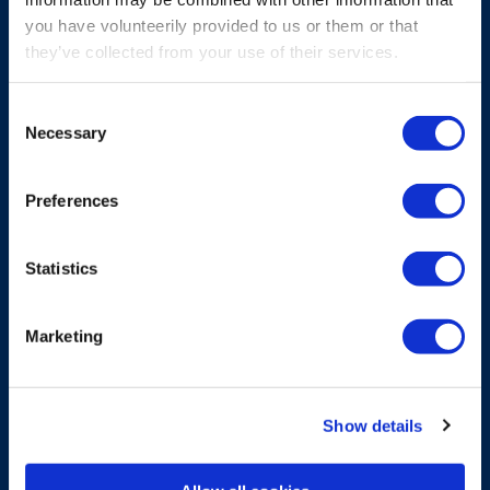
you have volunteerily provided to us or them or that
Rocket
they’ve collected from your use of their services.
L’émetteur Rocket est doté de boutons
brevetés à deux positions, d’un affichage en
Consent
Necessary
option, d’une sécurité de fonctionnement et
Selection
d’une conception robuste et ergonomique pour
une commande fiable des machines.
Preferences
En savoir plus sur Rocket
Statistics
Marketing
Show details