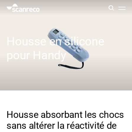
Solutions
Housse en silicone
Customisation
pour Handy
Productivité et sécurité des opérateurs
Industries
Hub de connaissance
Housse absorbant les chocs
sans altérer la réactivité de