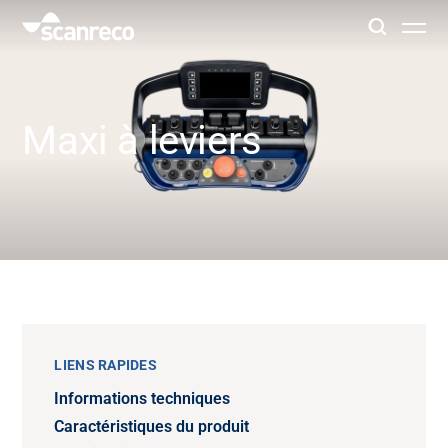
Solutions
Maxi à leviers
Customisation
Productivité et sécurité des opérateurs
Industries
Hub de connaissance
LIENS RAPIDES
Informations techniques
Caractéristiques du produit