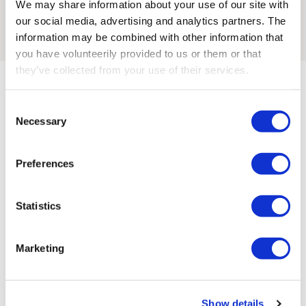
We may share information about your use of our site with
our social media, advertising and analytics partners. The
En savoir plus sur la batterie
information may be combined with other information that
you have volunteerily provided to us or them or that
they’ve collected from your use of their services.
Consent
Compatible avec ces
Necessary
Selection
récepteurs
Preferences
Voir tous les récepteurs
Statistics
Marketing
Show details