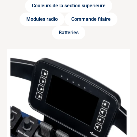
Couleurs de la section supérieure
Modules radio
Commande filaire
Batteries
MODULE RADIO
433 MHz
Module de télécommande pour émetteur aux
fréquences européennes (433,050 – 434,775
MHz).