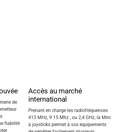
rouvée
Accès au marché
international
nierie de
émetteur
Prenant en charge les radiofréquences
es
413
MHz, 9
15
Mhz
, ou 2,4 GHz, la Mini
e fiabilité
à joysticks permet à vos équipements
ter.
de pénétrer facilement plusieurs