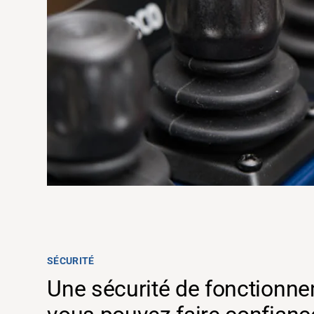
Assistance
SÉCURITÉ
À propos
Une sécurité de fonctionne
Carrière