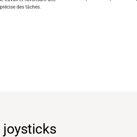
précise des tâches.
 joysticks