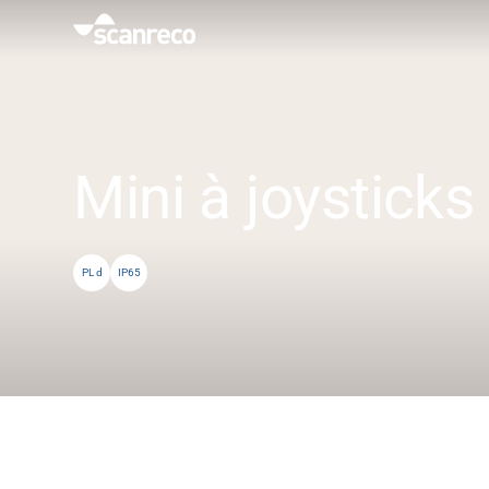
Solutions
Customisation
Mini à joysticks
Productivité et sécurité des opérateurs
PL d
IP65
Industries
Hub de connaissance