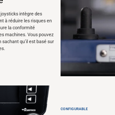
e
joysticks intègre des
t à réduire les risques en
sure la conformité
 des machines. Vous pouvez
en sachant
qu’il est basé
sur
es.
CONFIGURABLE