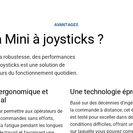
AVANTAGES
 Mini à joysticks ?
 la robustesse, des performances
 joysticks est une
solution
de
urs du fonctionnement quotidien.
 ergonomique et
Une technologie ép
al
Basé sur des décennies d’ingé
la commande à distance, cet 
r permettre aux opérateurs de
est testé pour exceller dans d
x commandes sans efforts,
conditions difficiles, offrant un
la fatigue pendant les longues
sur laquelle vous pouvez comp
e travail et favorisant
une