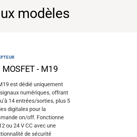
eux modèles
EPTEUR
EPTEUR
 MOSFET - M19
 MOSFET - M20
M19 est dédié uniquement
puyant sur la base
signaux numériques, offrant
érique de M19, G5 M20
u’à 14 entrées/
ute 1
PWM
ou une sortie
sorties,
plus 5
ies digitales pour la
ortionnelle
régulée par
mande on/off. Fonctionne
sion
pour une commande plus
12 ou 24 V CC avec une
 Il
possède
jusqu’à 14
tionnalité de sécurité
ées/sorties
et 5 sorties