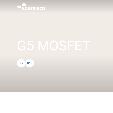
Solutions
Customisation
G5 MOSFET
Productivité et sécurité des opérateurs
PL d
IP67
Industries
Hub de connaissance