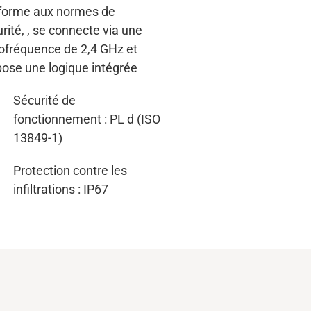
forme aux normes de
tales,
fonctionne
sur 12 ou 24
rité,
 avec une fonctionnalité
, se connecte via une
ofréquence de 2,4 GHz et
êt
active
conforme aux
ose une logique intégrée
mes de sécurité
et
prend en
rge
la radiofréquence de 2,4
Sécurité de
pour la marche/arrêt et la
fonctionnement : PL d
(ISO
mande proportionnelle, le
13849-1
)
 dans un seul dispositif
ste.
Protection contre les
infiltrations : IP67
Sécurité de
fonctionnement : PL d
(ISO
13849-1
)
Protection contre les
infiltrations : IP67