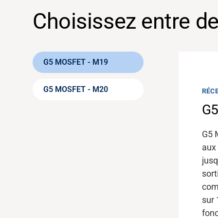
Choisissez entre d
G5 MOSFET - M19
G5 MOSFET - M20
RÉC
RÉC
G5
G5
G5 
S’ap
aux 
num
jusq
ajo
sort
prop
com
ten
sur 
fine.
fonc
entr