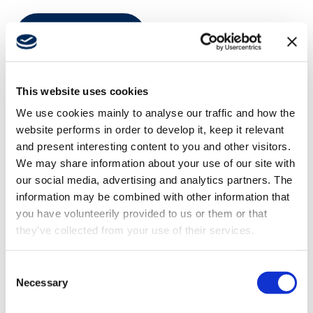
Lire plus
This website uses cookies
We use cookies mainly to analyse our traffic and how the
website performs in order to develop it, keep it relevant
SCANRECO COMME PARTNER
and present interesting content to you and other visitors.
Un processus simple
We may share information about your use of our site with
our social media, advertising and analytics partners. The
information may be combined with other information that
Étape 1 – Consultation
you have volunteerily provided to us or them or that
they’ve collected from your use of their services.
Étape 2 – Évaluation
Consent
Étape 3 – Livraison
Necessary
Selection
Étape 4 – Service après-vente