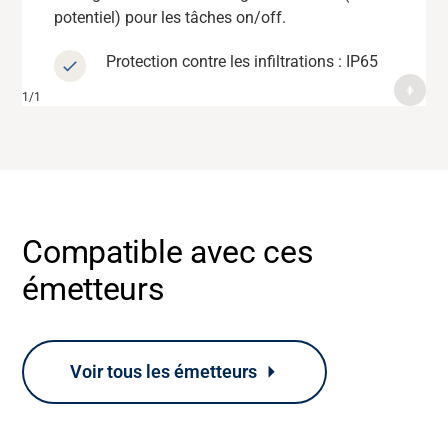
potentiel) pour les tâches on/off.
radiofréquence 2,4 GHz.
Banque média
Protection contre les infiltrations : IP6
Protection contre les infiltrations : IP6
5
5
Compatible avec ces
émetteurs
Voir tous les émetteurs