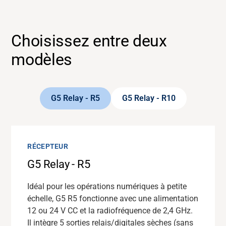
Choisissez entre deux
modèles
G5 Relay - R5
G5 Relay - R10
RÉCEPTEUR
RÉCEPTEUR
Assistance
G5 Relay - R5
G5 Relay - R10
À propos
Idéal pour les opérations numériques à petite
Quand vous avez besoin d’une capacité de
échelle, G5 R5 fonctionne avec une alimentation
relais
supplémentaire
, G5 R10 prend en charge
12 ou 24 V CC et la radiofréquence de 2,4 GHz.
1
0 sorties relais/digitales sans potentiel,
Carrière
Il intègre 5 sorties relais/digitales sèches (sans
fonctionne en 12 ou 24 V CC et utilise la