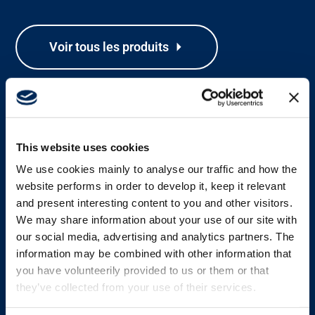
Carrière
Voir tous les produits
Banque média
This website uses cookies
We use cookies mainly to analyse our traffic and how the
website performs in order to develop it, keep it relevant
and present interesting content to you and other visitors.
We may share information about your use of our site with
our social media, advertising and analytics partners. The
information may be combined with other information that
you have volunteerily provided to us or them or that
they’ve collected from your use of their services.
SYSTEM SOLUTIONS