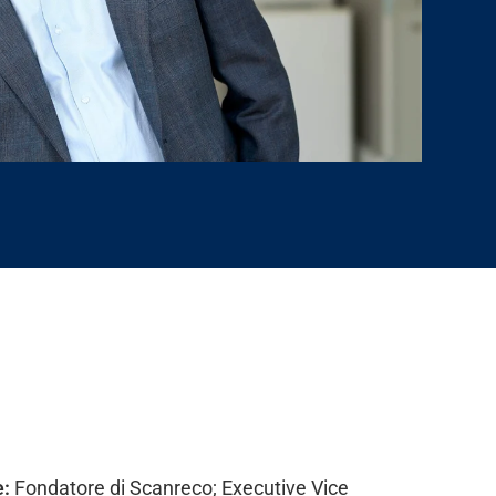
e:
Fondatore di Scanreco; Executive Vice