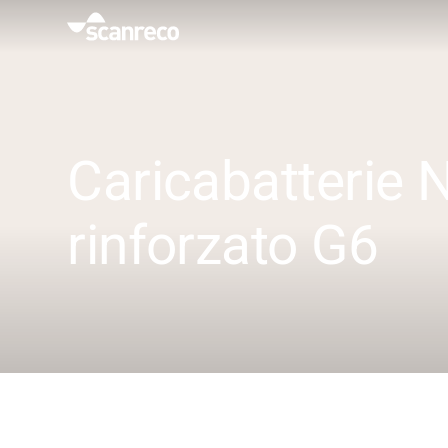
Soluzioni
Personalizzazione
Caricabatterie
Produttività e sicurezza dell'operatore
rinforzato G6
Settori
Hub della conoscenza