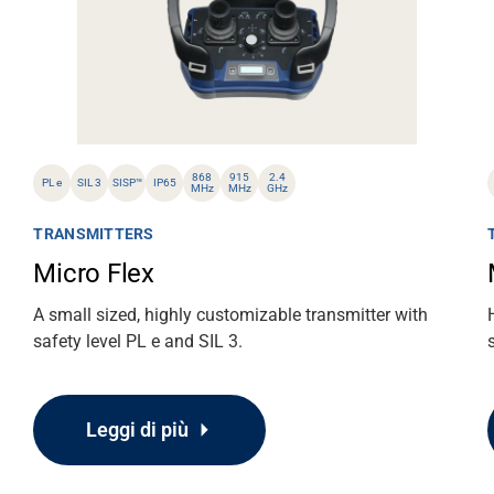
868
915
2.4
PL e
SIL 3
SISP™
IP65
MHz
MHz
GHz
TRANSMITTERS
Micro Flex
A small sized, highly customizable transmitter with
safety level PL e and SIL 3.
Leggi di più