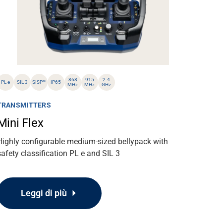
868
915
2.4
PL e
SIL 3
SISP™
IP65
MHz
MHz
GHz
TRANSMITTERS
Mini Flex
Highly configurable medium-sized bellypack with
safety classification PL e and SIL 3
Leggi di più