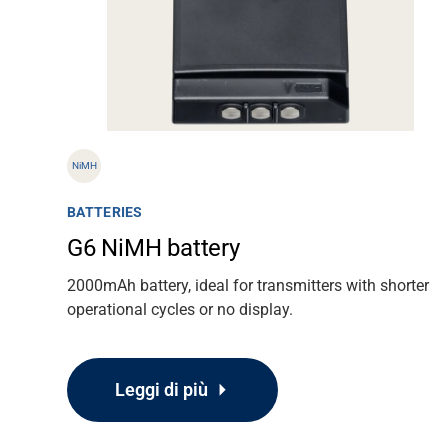
Informazioni
Lavora con noi
NiMH
Banca dati
BATTERIES
G6 NiMH battery
2000mAh battery, ideal for transmitters with shorter
operational cycles or no display.
Leggi di più