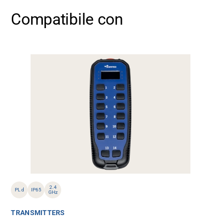
Compatibile con
2.4
PL d
IP65
GHz
TRANSMITTERS