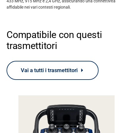
433 MHz, 915 MHz e 2,4 GHz, assicurando una connettività
affidabile nei vari contesti regionali.
Compatibile con questi
trasmettitori
Supporto
Vai a tutti i trasmettitori
Informazioni
Lavora con noi
Banca dati