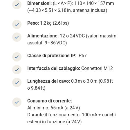
Dimensioni:
(L
×
A
×
P): 110
×
140
×
157
mm
(~4.33
×
5.51
×
6.18
in, antenna inclusa)
Peso:
1,2
kg (2.6
lbs)
Alimentazione:
12 o 24
VDC (valori massimi
assoluti 9–36
VDC)
Classe di protezione IP:
IP67
Interfaccia del cablaggio:
Connettori M12
Lunghezza del cavo:
0,3
m o 3,0
m (0.98
ft
o 9.84
ft)
Consumo di corrente:
Al minimo: 65
mA (a 24
V)
Durante il funzionamento: 100
mA + carichi
esterni in funzione (a 24
V)