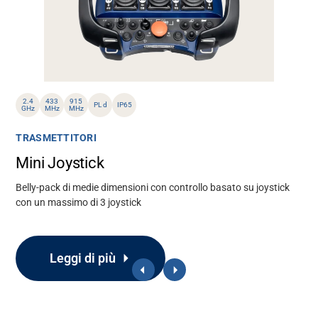
2.4
433
915
PL d
IP65
GHz
MHz
MHz
TRASMETTITORI
Mini Joystick
Belly-pack di medie dimensioni con controllo basato su joystick
con un massimo di 3 joystick
Leggi di più