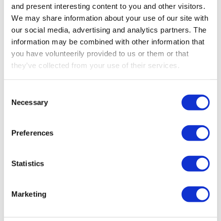
and present interesting content to you and other visitors.
We may share information about your use of our site with
our social media, advertising and analytics partners. The
information may be combined with other information that
you have volunteerily provided to us or them or that
they’ve collected from your use of their services.
Consent
Necessary
Selection
FASE 1 – CONSULENZA
Comprendere le vostre
Preferences
specifiche esigenze
Iniziate contattando il nostro team per una
Statistics
consulenza dettagliata. Discuteremo esigenze
operative specifiche, sfide e funzionalità
Marketing
desiderate, così da configurare la soluzione di
radiocomando ideale per le vostre macchine.