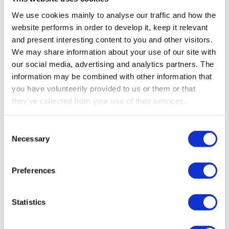
We use cookies mainly to analyse our traffic and how the
website performs in order to develop it, keep it relevant
and present interesting content to you and other visitors.
We may share information about your use of our site with
our social media, advertising and analytics partners. The
information may be combined with other information that
you have volunteerily provided to us or them or that
they’ve collected from your use of their services.
Consent
FASE 1 – CONSULENZA
Necessary
Selection
Comprendere le vostre
specifiche esigenze
Preferences
Iniziate contattando il nostro team per una
consulenza dettagliata. Discuteremo esigenze
Statistics
operative specifiche, sfide e funzionalità
desiderate, così da configurare la soluzione di