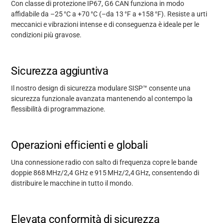
Con classe di protezione IP67, G6 CAN funziona in modo
affidabile da –25
°
C a +70
°
C (
–
da 13
°
F a +158
°
F). Resiste a urti
meccanici e vibrazioni intense e di conseguenza è ideale per le
condizioni più gravose.
Sicurezza aggiuntiva
Il nostro design di sicurezza modulare SISP™ consente una
sicurezza funzionale avanzata mantenendo al contempo la
flessibilità di programmazione.
Operazioni efficienti e globali
Una connessione radio con salto di frequenza copre le bande
doppie 868
MHz/2,4 GHz e 915
MHz/2,4
GHz, consentendo di
distribuire le macchine in tutto il mondo.
Elevata conformità di sicurezza