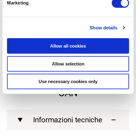
Marketing
radiocomando ideale per le vostre macchine.
Contact us
Show details
Allow all cookies
Contact us
Contact us
Contact us
Allow selection
ENTRIAMO NEL DETTAGLIO
Informazioni tecniche su G6
Use necessary cookies only
CAN
Informazioni tecniche