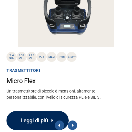
2.4
868
915
PL e
SIL 3
IP65
SISP™
GHz
MHz
MHz
TRASMETTITORI
Micro Flex
Un trasmettitore di piccole dimensioni, altamente
personalizzabile, con livello di sicurezza PL e e SIL 3.
Leggi di più