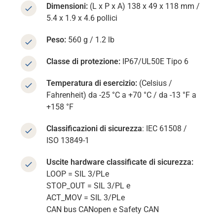
Dimensioni:
(L x P x A) 138 x 49 x 118 mm /
5.4 x 1.9 x 4.6 pollici
Peso:
560 g / 1.2 lb
Classe di protezione:
IP67/UL50E Tipo 6
Temperatura di esercizio:
(Celsius /
Fahrenheit) da -25 °C a +70 °C / da -13 °F a
+158 °F
Classificazioni di sicurezza
: IEC 61508 /
ISO 13849-1
Uscite hardware classificate di sicurezza:
LOOP = SIL 3/PLe
STOP_OUT = SIL 3/PL e
ACT_MOV = SIL 3/PLe
CAN bus CANopen e Safety CAN