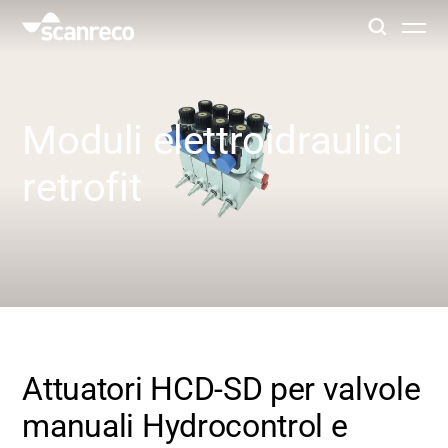
Soluzioni
Moduli elettroidraulici
Personalizzazione
retrofit
Produttività e sicurezza dell'operatore
Settori
Hub della conoscenza
Attuatori HCD-SD per valvole
manuali Hydrocontrol e