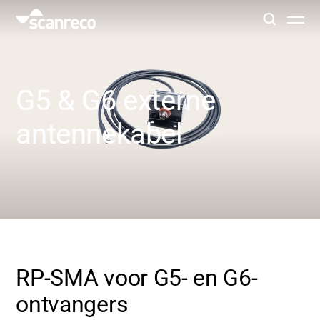
Oplossingen
G5 & G6 externe
Klantspecifieke oplossing
antennekabel
Productiviteit en veiligheid van de operator
Industrieën
Kenniscentrum
RP-SMA voor G5- en G6-
ontvangers