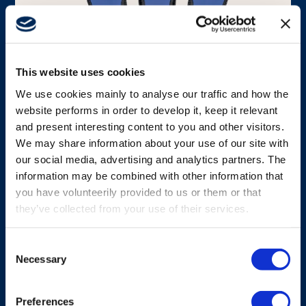
Mediabank
This website uses cookies
We use cookies mainly to analyse our traffic and how the
ZENDER
website performs in order to develop it, keep it relevant
and present interesting content to you and other visitors.
Pocket
We may share information about your use of our site with
our social media, advertising and analytics partners. The
De Pocket zender biedt 2-wegcommunicatie
information may be combined with other information that
met LED-indicatoren, beschermklasse IP67 en
you have volunteerily provided to us or them or that
een strak, aanpasbaar ontwerp met tot 8
they’ve collected from your use of their services.
knoppen.
Consent
Ontdek Pocket
Necessary
Selection
Preferences