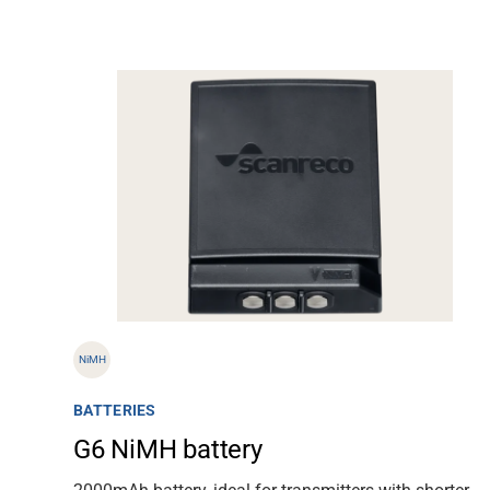
Ondersteuning
NiMH
BATTERIES
Over
G6 NiMH battery