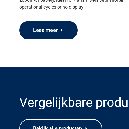
2000mAh battery, ideal for transmitters with shorter
Carrière
operational cycles or no display.
Mediabank
Lees meer
Vergelijkbare prod
Bekijk alle producten