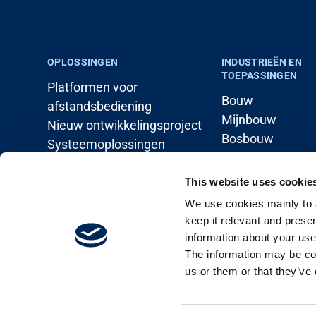
OPLOSSINGEN
INDUSTRIEËN EN
TOEPASSINGEN
Platformen voor
Bouw
afstandsbediening
Mijnbouw
Nieuw ontwikkelingsproject
Bosbouw
Systeemoplossingen
Lastbehandeling
Landbouw
This website uses cookie
Maritiem
We use cookies mainly to a
Utiliteitssector
keep it relevant and prese
information about your use 
The information may be com
us or them or that they’ve 
Oplossingen
Industrieën en toepassingen
Kenniscentr