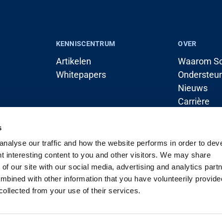
KENNISCENTRUM
OVER
Artikelen
Waarom Sc
Whitepapers
Ondersteu
Nieuws
Carrière
 (kraan)
Contact
s
nalyse our traffic and how the website performs in order to devel
nt interesting content to you and other visitors. We may share
of our site with our social media, advertising and analytics part
bined with other information that you have volunteerily provide
collected from your use of their services.
um
Over