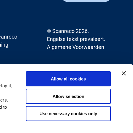
© Scanreco 2026.
anreco
Engelse tekst prevaleert.
ning
Algemene Voorwaarden
Allow all cookies
op it,
Allow selection
ners.
d to
Use necessary cookies only
Naar boven