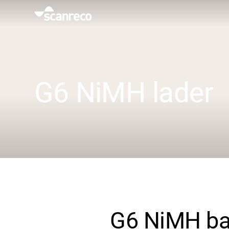
Oplossingen
Klantspecifieke oplossing
G6 NiMH lader
Productiviteit en veiligheid van de operator
Industrieën
Kenniscentrum
G6 NiMH bat