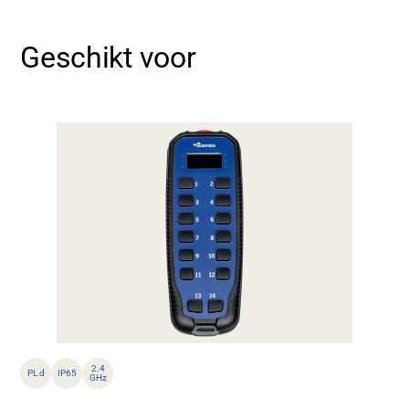
Geschikt voor
2.4
PL d
IP65
GHz