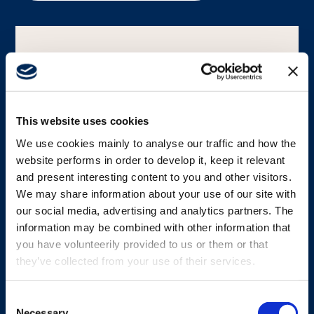
Carrière
Mediabank
This website uses cookies
We use cookies mainly to analyse our traffic and how the
website performs in order to develop it, keep it relevant
and present interesting content to you and other visitors.
We may share information about your use of our site with
our social media, advertising and analytics partners. The
DRAAGACCESSOIRE
information may be combined with other information that
you have volunteerily provided to us or them or that
Hoes voor Handy
they’ve collected from your use of their services.
Schokabsorberende siliconen hoes voor Handy
Consent
Necessary