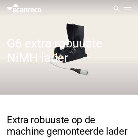
Oplossingen
G6 extra robuuste
Klantspecifieke oplossing
NiMH lader
Productiviteit en veiligheid van de operator
Industrieën
Kenniscentrum
Extra robuuste op de
machine gemonteerde lader