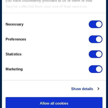
you have volunteerily provided to us or them or that
they’ve collected from your use of their services.
Consent
Necessary
Selection
LADER
G6 NiMH batterijlader
Preferences
G6 NiMH batterijlader, volledig geschikt
standaard G6 NiMH batterij.
Statistics
Ontdek meer
Marketing
Show details
Allow all cookies