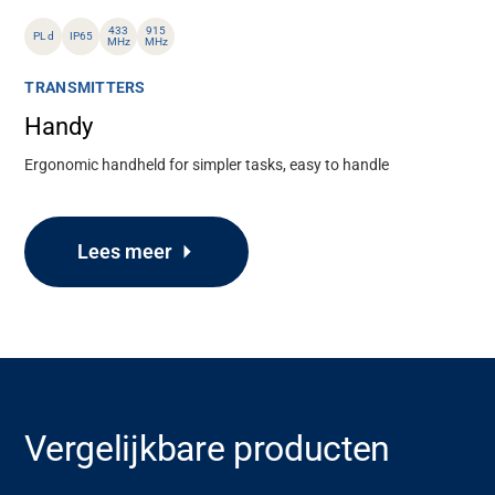
433
915
PL d
IP65
MHz
MHz
TRANSMITTERS
Handy
Ergonomic handheld for simpler tasks, easy to handle
Lees meer
Ondersteuning
Vergelijkbare producten
Over