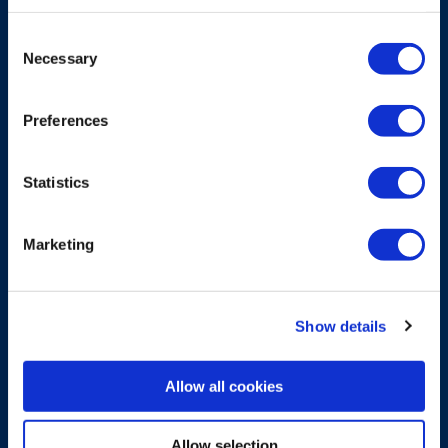
De Rocket zender is voorzien van
Consent
gepatenteerde twee-staps knoppen, een
Necessary
Selection
optioneel display, functionele veiligheid en een
robuust, ergonomisch ontwerp voor
betrouwbare machinebesturing.
Preferences
Ontdek Rocket
Statistics
Marketing
Show details
Allow all cookies
Allow selection