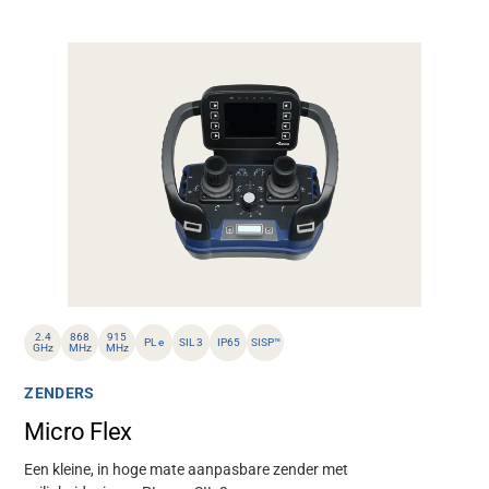
2.4
868
915
PL e
SIL 3
IP65
SISP™
GHz
MHz
MHz
ZENDERS
Micro Flex
Een kleine, in hoge mate aanpasbare zender met