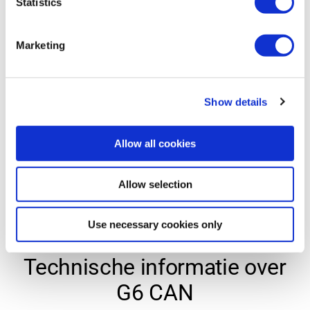
Statistics
Begin met contact opnemen met ons team voor
een gedetailleerd consult. We bespreken uw
specifieke operationele behoeften, uitdagingen
Marketing
en gewenste functionaliteit, zodat we begrijpen
hoe we de ideale afstandsbedieningsoplossing
voor uw apparatuur kunnen configureren.
Show details
Contact us
Allow all cookies
Contact us
Allow selection
Contact us
Use necessary cookies only
ONTDEK DE SPECIFICATIES
Contact us
Technische informatie over
G6 CAN