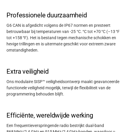
Professionele duurzaamheid
G6 CAN is afgedicht volgens de IP67 normen en presteert
betrouwbaar bij temperaturen van -25 °C.
°
C tot +70
°
C (
–
13
°
F
tot +158
°
F). Het is bestand tegen mechanische schokken en
hevige trillingen en is uitermate geschikt voor extreem zware
omstandigheden.
Extra veiligheid
Ons modulaire SISP™ veiligheidsontwerp maakt geavanceerde
functionele veiligheid mogelijk, terwijl de flexibiliteit van de
programmering behouden blijft.
Efficiënte, wereldwijde werking
Een frequentieverspringende radio bestrijkt dual-band
868
MHz/2,4 GHz en 915
MHz/2,4
GHz-banden, waardoor u