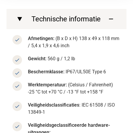
Technische informatie
Afmetingen:
(B x D x H) 138 x 49 x 118 mm
/ 5,4 x 1,9 x 4,6 inch
Gewicht:
560 g / 1,2 lb
Beschermklasse:
IP67/UL50E Type 6
Werktemperatuur:
(Celsius / Fahrenheit)
-25 °C tot +70 °C / -13 °F tot +158 °F
Veiligheidsclassificaties
: IEC 61508 / ISO
13849-1
Veiligheidsgeclassificeerde hardware-
uitgangen: