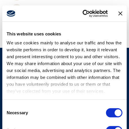
Afmetingen: Zie technische gegevens
Aansluiting: G1/4" BSPP
This website uses cookies
We use cookies mainly to analyse our traffic and how the
website performs in order to develop it, keep it relevant
and present interesting content to you and other visitors.
We may share information about your use of our site with
Vergelijkbare producten
our social media, advertising and analytics partners. The
information may be combined with other information that
you have volunteerily provided to us or them or that
they’ve collected from your use of their services.
Bekijk alle producten
Consent
Necessary
Selection