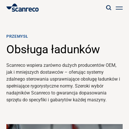
Rozwiązania
PRZEMYSŁ
Personalizacja
Obsługa ładunków
Wydajność i bezpieczeństwo operatora
Scanreco wspiera
zarówno
dużych producentów OEM,
jak i
mniejszych dostawców – oferując
systemy
zdalnego sterowania usprawniające obsługę ładunków i
Branże
spełniające rygorystyczne normy. Szeroki wybór
nadajników
Scanreco to
gwarancja dopasowania
Centrum wiedzy
sprzętu do specyfiki i gabarytów każdej maszyny.