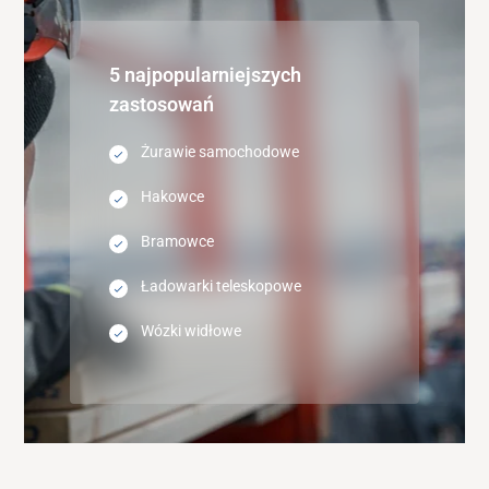
5 najpopularniejszych
zastosowań
Żurawie samochodowe
Hakowce
Bramowce
Ładowarki teleskopowe
Wózki widłowe