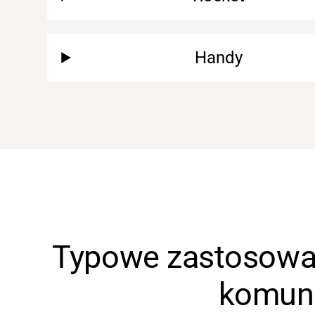
Handy
Typowe zastosowan
komun