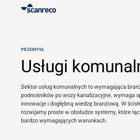
Rozwiązania
Personalizacja
PRZEMYSŁ
Usługi komunal
Wydajność i bezpieczeństwo operatora
Sektor usług komunalnych to wymagająca branż
Branże
podnośników po wozy kanalizacyjne, wymaga spe
innowacje i dogłębną wiedzę branżową. W ścisł
Centrum wiedzy
rozwijamy proste w obsłudze systemy, które ł
bardzo wymagających warunkach.