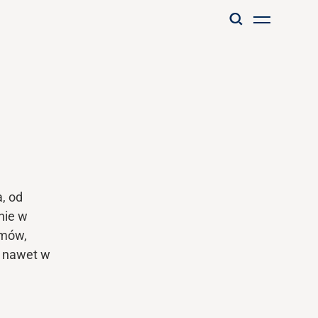
, od
nie w
emów,
ę nawet w