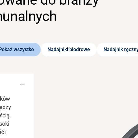
munalnych
Pokaż wszystko
Nadajniki biodrowe
Nadajnik ręczn
ików
iędzy
cią.
soki
ć i