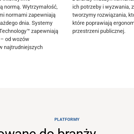
są normą. Wytrzymałość,
ich potrzeby i wyzwania, z
mi normami zapewniają
tworzymy rozwiązania, kt
każdego dnia. Systemy
które poprawiają ergonom
 Technology™ zapewniają
przestrzeni publicznej.
n – od wozów
 w najtrudniejszych
PLATFORMY
owane do branży