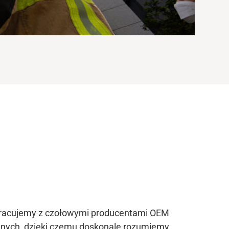
łpracujemy z czołowymi producentami OEM
nych, dzięki czemu doskonale rozumiemy