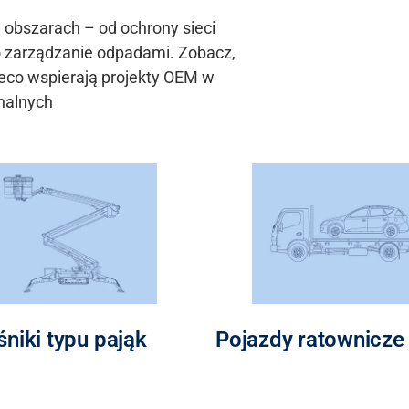
 obszarach – od ochrony sieci
o zarządzanie odpadami. Zobacz,
reco
wspierają projekty
OEM w
nalnych
niki typu pająk
Pojazdy ratownicze