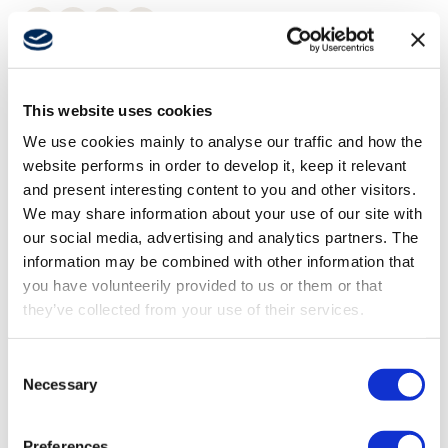
433
915
PL d
IP65
MHz
MHz
ODBIORNIKI
G4 PWM
This website uses cookies
Sterowanie proporcjonalne dla nadajnika Handy
We use cookies mainly to analyse our traffic and how the
website performs in order to develop it, keep it relevant
and present interesting content to you and other visitors.
We may share information about your use of our site with
Czytaj więcej
our social media, advertising and analytics partners. The
information may be combined with other information that
you have volunteerily provided to us or them or that
they’ve collected from your use of their services.
SCANRECO JAKO PARTNER
Consent
Necessary
Prosty proces
Selection
Preferences