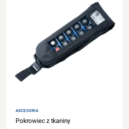
433 MHz
Moduł nadawczo-odbiorczy do nadajnika,
działający w europejskim paśmie częstotliwości
(433,050 – 434,775 MHz).
Wsparcie
O nas
Kariera
Bank mediów
AKCESORIA
Pokrowiec z tkaniny