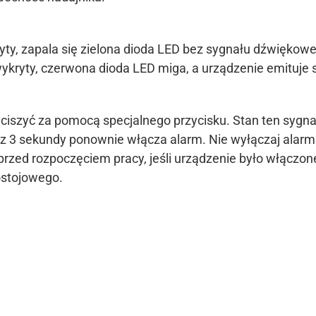
kryty, zapala się zielona dioda LED bez sygnału dźwiękow
e wykryty, czerwona dioda LED miga, a urządzenie emituje
szyć za pomocą specjalnego przycisku. Stan ten sygnali
ez 3 sekundy ponownie włącza alarm. Nie wyłączaj alar
przed rozpoczęciem pracy, jeśli urządzenie było włączone
ostojowego.