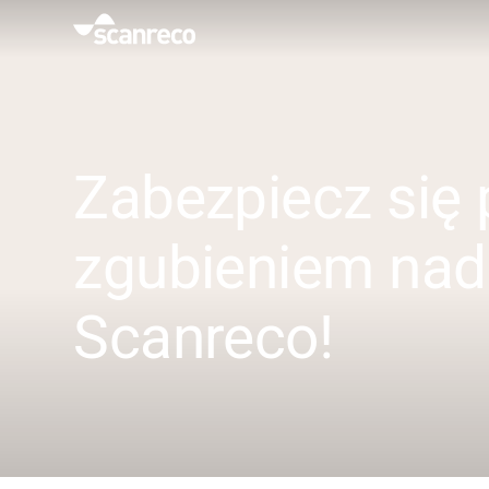
Rozwiązania
Personalizacja
Zabezpiecz się 
Wydajność i bezpieczeństwo operatora
zgubieniem nad
Branże
Scanreco!
Centrum wiedzy