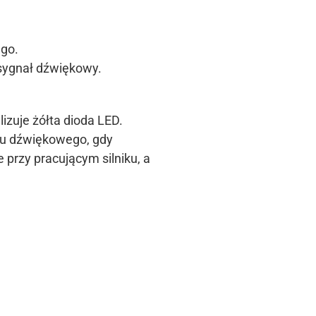
ego.
 sygnał dźwiękowy.
zuje żółta dioda LED.
mu dźwiękowego, gdy
 przy pracującym silniku, a