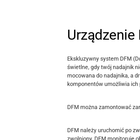
Urządzenie 
Ekskluzywny system DFM (Don
świetlne, gdy twój nadajnik n
mocowana do nadajnika, a d
komponentów umożliwia ich p
DFM można zamontować zarówno
DFM należy uruchomić po zwo
zwolniony, DFM monitoruje o