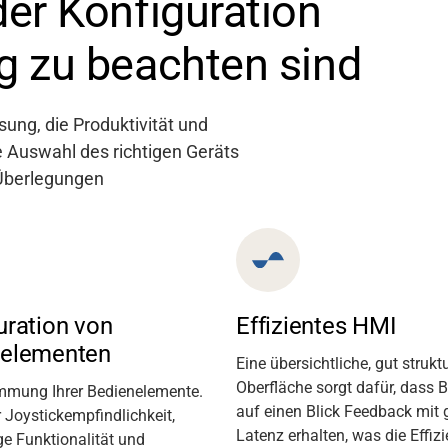
der Konfiguration
g zu beachten sind
ung, die Produktivität und
e Auswahl des richtigen Geräts
 Überlegungen
uration von
Effizientes HMI
nelementen
Eine übersichtliche, gut struktu
Oberfläche sorgt dafür, dass 
mmung Ihrer Bedienelemente.
auf einen Blick
Feedback
mit 
 Joystickempfindlichkeit,
Latenz
erhalten
,
was die Effiz
e Funktionalität und