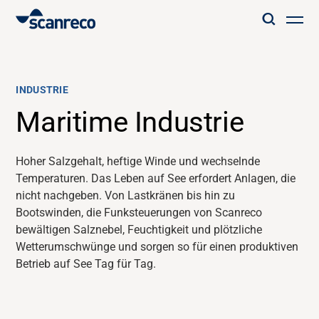
Lösungen
INDUSTRIE
Anpassung
Maritime Industrie
Bedienerproduktivität und Sicherheit
Hoher Salzgehalt, heftige Winde und wechselnde
Temperaturen. Das Leben auf See erfordert Anlagen,
die
nicht nachgeben.
Von Lastkränen bis hin zu
Branchen
Bootswinden, die
Funksteuerungen von
Scanreco
bewältigen Salznebel, Feuchtigkeit und plötzliche
Wissenszentrum
Wetterumschwünge und sorgen so für einen produktiven
Betrieb auf See
Tag für Tag.