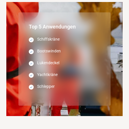
Top 5 Anwendungen
Schiffskräne
Bootswinden
Lukendeckel
Yachtkräne
Schlepper