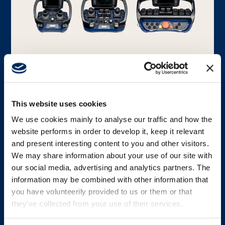
SENDER
This website uses cookies
Bauchladen Plattformen
We use cookies mainly to analyse our traffic and how the
website performs in order to develop it, keep it relevant
Von Micro über Mini bis Maxi sind unsere
and present interesting content to you and other visitors.
Bauchladensender auf Sicherheit, hochpräzise
We may share information about your use of our site with
Steuerung und Bedienerproduktivität
our social media, advertising and analytics partners. The
ausgelegt.
information may be combined with other information that
you have volunteerily provided to us or them or that
Mehr erfahren
they’ve collected from your use of their services.