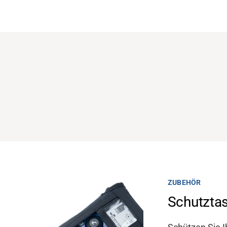
KMODUL
ZUBEHÖR
3 MHz
Schutzta