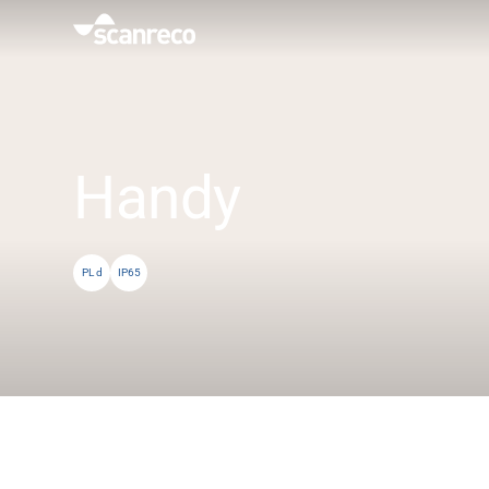
Lösungen
Anpassung
Handy
Bedienerproduktivität und Sicherheit
PL d
IP65
Branchen
Wissenszentrum