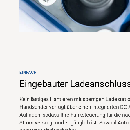
EINFACH
Eingebauter Ladeanschlus
Support
Kein lästiges Hantieren mit sperrigen Ladestat
Handsender verfügt über einen integrierten DC
Über uns
Aufladen, sodass Ihre Funksteuerung für die nä
Strom versorgt und zugänglich ist. Sowohl Aut
Karriere