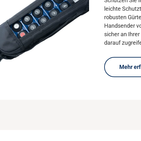
ksteuerungsmodul für Sender
Schützen Sie 
 europäischer Frequenz
leichte Schutz
3,050 – 434,775 MHz).
robusten Gürte
Handsender vo
sicher an Ihre
darauf zugreif
Mehr er