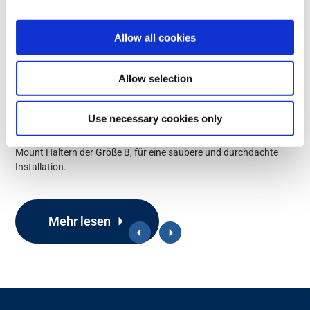
Allow all cookies
Ladegerät Rocket
Allow selection
Dieses vielseitige Ladegerät dient gleichzeitig als stabile
Halterung für Ihren Rocket Handsender, sodass Sie Ihre
Ausrüstung problemlos organisieren und einsatzbereit
Use necessary cookies only
aufbewahren können. Die Befestigung erfolgt unkompliziert per
1/4″ UNC Schraube und ist vollständig kompatibel mit RAM
Mount Haltern der Größe B, für eine saubere und durchdachte
Installation.
Mehr lesen