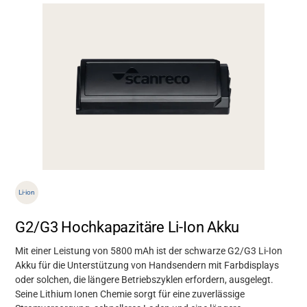
Li-ion
Support
G2/G3 Hochkapazitäre Li-Ion Akku
Über uns
Mit einer Leistung von 5800 mAh ist der schwarze G2/G3 Li-Ion
Akku für die Unterstützung von Handsendern mit Farbdisplays
oder solchen, die längere Betriebszyklen erfordern, ausgelegt.
Karriere
Seine Lithium Ionen Chemie sorgt für eine zuverlässige