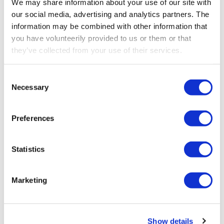
We may share information about your use of our site with
our social media, advertising and analytics partners. The
information may be combined with other information that
you have volunteerily provided to us or them or that
ZUBEHÖR
they’ve collected from your use of their services.
Weiteres Zubehör
Consent
Verschiedene Zubehörteile zur Aufwertung Ihrer
Necessary
Selection
Funksteuerung
Preferences
Statistics
Marketing
Show details