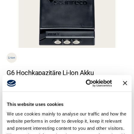
Li-ion
G6 Hochkapazitäre Li-Ion Akku
Mit einer Leistung von 5800 mAh ist der G6 Li-ion Akku für die
Unterstützung von Sendern mit Farbdisplays oder solchen, die
lange Betriebszyklen erfordern, ausgelegt. Seine Lithium-Ionen-
Chemie sorgt für eine zuverlässige Stromversorgung, schnelleres
This website uses cookies
Laden und eine längere Gesamtlebensdauer.
We use cookies mainly to analyse our traffic and how the
website performs in order to develop it, keep it relevant
and present interesting content to you and other visitors.
Mehr lesen